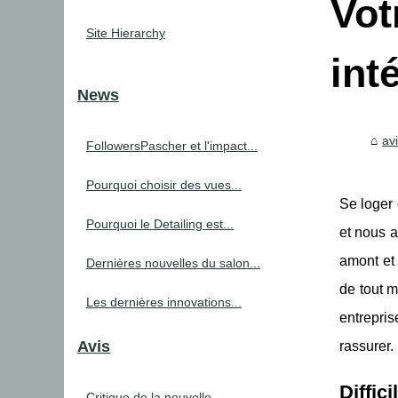
Vot
Site Hierarchy
int
News
av
FollowersPascher et l'impact...
Pourquoi choisir des vues...
Se loger
Pourquoi le Detailing est...
et nous a
amont et 
Dernières nouvelles du salon...
de tout m
Les dernières innovations...
entrepri
Avis
rassurer.
Diffic
Critique de la nouvelle...